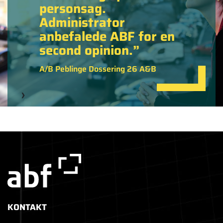
personsag.
Administrator
anbefalede ABF for en
second opinion.
A/B Peblinge Dossering 26 A&B
KONTAKT