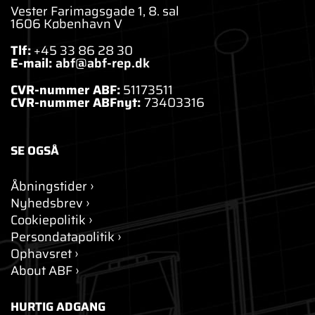
Vester Farimagsgade 1, 8. sal
1606 København V
Tlf:
+45 33 86 28 30
E-mail:
abf@abf-rep.dk
CVR-nummer ABF:
51173511
CVR-nummer ABFnyt:
73403316
SE OGSÅ
Åbningstider
Nyhedsbrev
Cookiepolitik
Persondatapolitik
Ophavsret
About ABF
HURTIG ADGANG