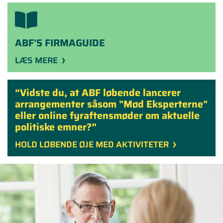
ABF'S FIRMAGUIDE
LÆS MERE
Vidste du, at ABF løbende lancerer
arrangementer såsom "Mød Eksperterne"
eller online fyraftensmøder om aktuelle
politiske emner?
HOLD LØBENDE ØJE MED AKTIVITETER