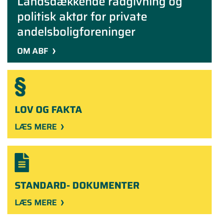
Landsdækkende rådgivning og
politisk aktør for private
andelsboligforeninger
OM ABF
LOV OG FAKTA
LÆS MERE
STANDARD-
DOKUMENTER
LÆS MERE