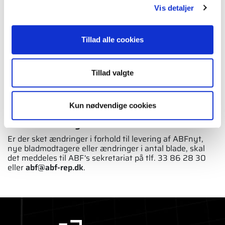
Jeg erklærer hermed at tilmeldingen sker med samtykke fra,
Vis detaljer
og på vegne af, den samlede tegningsberettigede
bestyrelse.
*
Tillad alle cookies
Tillad valgte
Kun nødvendige cookies
Adresseændring
Er der sket ændringer i forhold til levering af ABFnyt,
nye bladmodtagere eller ændringer i antal blade, skal
det meddeles til ABF's sekretariat på tlf. 33 86 28 30
eller
abf@abf-rep.dk
.