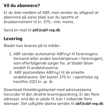
Vil du abonnere?
Er du ikke medlem af ABF, men ønsker du alligevel at
abonnere på vores blad, kan du oprette et
årsabonnement til kr. 375,- inkl. moms.
Send en mail til
abf@abf-rep.dk
Levering
Bladet kan leveres på to måder:
ABF sender automatisk ABFnyt til foreningens
formand (eller anden kontaktperson i foreningen),
som efterfølgende sørger for, at bladet bliver
omdelt til andelshaverne.
ABF postomdeler ABFnyt til de enkelte
andelshavere. Det koster 375 kr. i oprettelse og
herefter 200 kr. pr. år.
Download tilmeldingsblanket med adresseskema
herunder til den direkte leveringsordning. Er der flere
adresser, end der er plads til, kan I indsende flere
skemaer. Det udfyldte skema sendes til
abf@abf-rep.dk
.