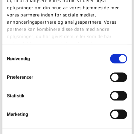
og til at analysere vores trafik. Vi deler også
oplysninger om din brug af vores hjemmeside med
vores partnere inden for sociale medier,
Foreningens navn
*
annonceringspartnere og analysepartnere. Vores
partnere kan kombinere disse data med andre
oplysninger, du har givet dem, eller som de har
Medlemsnummer
*
indsamlet fra din brug af deres tjenester.
Samtykkevalg
Nødvendig
Formandens navn
Præferencer
Dit navn (tilmelders navn)
*
Statistik
Din e-mail (tilmelders e-mail)
*
Marketing