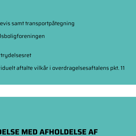
bevis samt transportpåtegning
lsboligforeningen
rtrydelsesret
duelt aftalte vilkår i overdragelsesaftalens pkt. 11
ELSE MED AFHOLDELSE AF