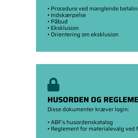
• Procedure ved manglende betaling
• Indskærpelse
• Påbud
• Eksklusion
• Orientering om eksklusion
HUSORDEN OG REGLEM
Disse dokumenter kræver login:
• ABF’s husordenskatalog
• Reglement for materialevalg ved 