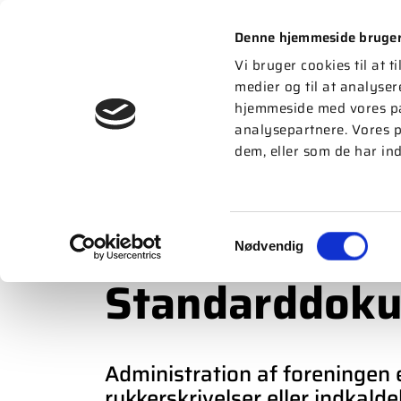
Denne hjemmeside bruger
AKTIVITETER
Vi bruger cookies til at t
medier og til at analyser
hjemmeside med vores pa
analysepartnere. Vores p
dem, eller som de har ind
RÅDGIVNING
STANDARDDOKUMENTER
Samtykkevalg
Nødvendig
Standarddok
Administration af foreningen e
rykkerskrivelser eller indkald