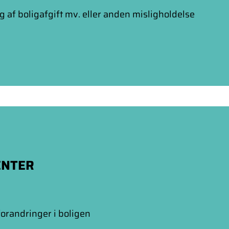
 af boligafgift mv. eller anden misligholdelse
ENTER
forandringer i boligen