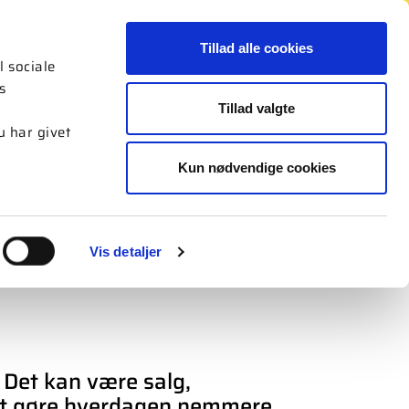
Tillad alle cookies
TIK
NYHEDER
LOG IND
SØG
l sociale
s
Tillad valgte
 har givet
Kun nødvendige cookies
Vis detaljer
. Det kan være salg,
or at gøre hverdagen nemmere