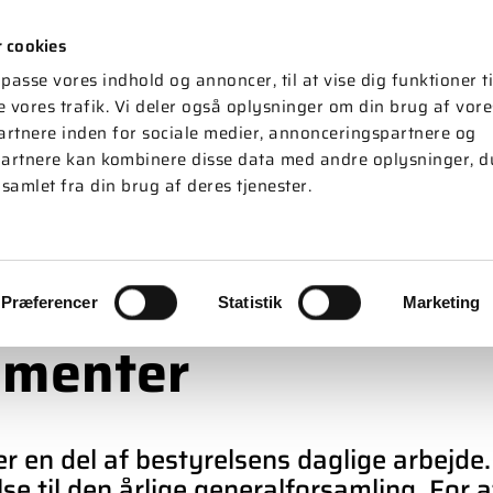
 cookies
MEDLEMSSERVICE
RÅDGIVNING
POLI
ilpasse vores indhold og annoncer, til at vise dig funktioner ti
e vores trafik. Vi deler også oplysninger om din brug af vore
rtnere inden for sociale medier, annonceringspartnere og
artnere kan kombinere disse data med andre oplysninger, du
samlet fra din brug af deres tjenester.
Præferencer
Statistik
Marketing
umenter
r en del af bestyrelsens daglige arbejde
else til den årlige generalforsamling. F