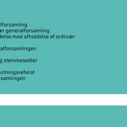
alforsamling
nær generalforsamling
indelse med afholdelse af ordinær
eralforsamlingen
 og stemmesedler
lutningsreferat
forsamlingen