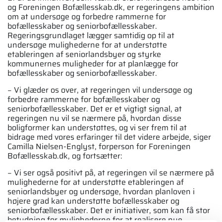
og Foreningen Bofællesskab.dk, er regeringens ambition
om at undersøge og forbedre rammerne for
bofællesskaber og seniorbofællesskaber.
Regeringsgrundlaget lægger samtidig op til at
undersøge mulighederne for at understøtte
etableringen af seniorlandsbyer og styrke
kommunernes muligheder for at planlægge for
bofællesskaber og seniorbofællesskaber.
− Vi glæder os over, at regeringen vil undersøge og
forbedre rammerne for bofællesskaber og
seniorbofællesskaber. Det er et vigtigt signal, at
regeringen nu vil se nærmere på, hvordan disse
boligformer kan understøttes, og vi ser frem til at
bidrage med vores erfaringer til det videre arbejde, siger
Camilla Nielsen-Englyst, forperson for Foreningen
Bofællesskab.dk, og fortsætter:
− Vi ser også positivt på, at regeringen vil se nærmere på
mulighederne for at understøtte etableringen af
seniorlandsbyer og undersøge, hvordan planloven i
højere grad kan understøtte bofællesskaber og
seniorbofællesskaber. Det er initiativer, som kan få stor
betydning for mulighederne for at realisere nye