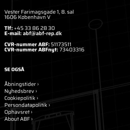
Vester Farimagsgade 1, 8. sal
1606 København V
Tlf:
+45 33 86 28 30
E-mail:
abf@abf-rep.dk
CVR-nummer ABF:
51173511
CVR-nummer ABFnyt:
73403316
SE OGSÅ
Åbningstider
Nyhedsbrev
Cookiepolitik
Persondatapolitik
Ophavsret
About ABF