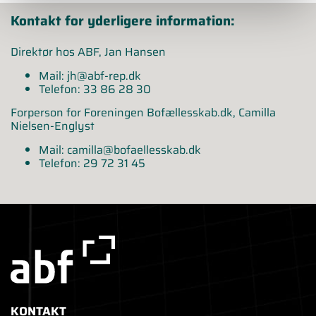
Kontakt for yderligere information:
Direktør hos ABF, Jan Hansen
Mail:
jh@abf-rep.dk
Telefon: 33 86 28 30
Forperson for Foreningen Bofællesskab.dk, Camilla
Nielsen-Englyst
Mail:
camilla@bofaellesskab.dk
Telefon: 29 72 31 45
KONTAKT