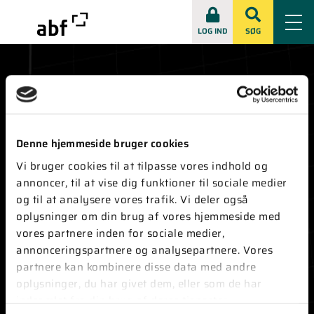
LOG IND
SØG
Denne hjemmeside bruger cookies
KONTAKT
Vi bruger cookies til at tilpasse vores indhold og
annoncer, til at vise dig funktioner til sociale medier
Vester Farimagsgade 1, 8. sal
1606 København V
og til at analysere vores trafik. Vi deler også
oplysninger om din brug af vores hjemmeside med
Tlf:
+45 33 86 28 30
vores partnere inden for sociale medier,
E-mail:
abf@abf-rep.dk
annonceringspartnere og analysepartnere. Vores
CVR-nummer ABF:
51173511
partnere kan kombinere disse data med andre
CVR-nummer ABFnyt:
73403316
oplysninger, du har givet dem, eller som de har
indsamlet fra din brug af deres tjenester.