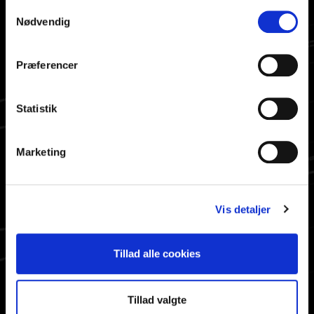
SE OGSÅ
Samtykkevalg
Nødvendig
Åbningstider
Nyhedsbrev
Præferencer
Cookiepolitik
Persondatapolitik
Ophavsret
Statistik
About ABF
Marketing
HURTIG ADGANG
Bestil materiale
Vis detaljer
Info til valgte
Søg på siden
Aktiviteter
Tillad alle cookies
Tillad valgte