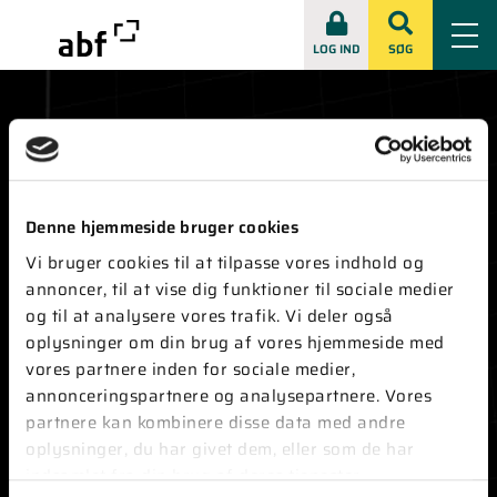
LOG IND
SØG
Denne hjemmeside bruger cookies
KONTAKT
Vi bruger cookies til at tilpasse vores indhold og
annoncer, til at vise dig funktioner til sociale medier
Vester Farimagsgade 1, 8. sal
1606 København V
og til at analysere vores trafik. Vi deler også
oplysninger om din brug af vores hjemmeside med
Tlf:
+45 33 86 28 30
vores partnere inden for sociale medier,
E-mail:
abf@abf-rep.dk
annonceringspartnere og analysepartnere. Vores
CVR-nummer ABF:
51173511
partnere kan kombinere disse data med andre
CVR-nummer ABFnyt:
73403316
oplysninger, du har givet dem, eller som de har
indsamlet fra din brug af deres tjenester.