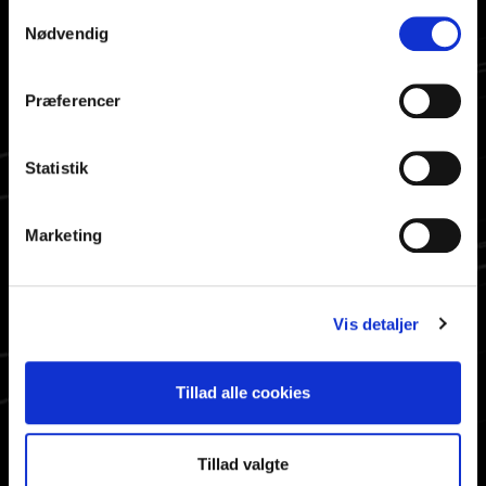
SE OGSÅ
Samtykkevalg
Nødvendig
Åbningstider
Nyhedsbrev
Præferencer
Cookiepolitik
Persondatapolitik
Ophavsret
Statistik
About ABF
Marketing
HURTIG ADGANG
Bestil materiale
Vis detaljer
Info til valgte
Søg på siden
Aktiviteter
Tillad alle cookies
Tillad valgte