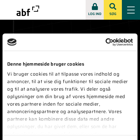
LOG IND
SØG
Denne hjemmeside bruger cookies
KONTAKT
Vi bruger cookies til at tilpasse vores indhold og
annoncer, til at vise dig funktioner til sociale medier
Vester Farimagsgade 1, 8. sal
1606 København V
og til at analysere vores trafik. Vi deler også
oplysninger om din brug af vores hjemmeside med
Tlf:
+45 33 86 28 30
vores partnere inden for sociale medier,
E-mail:
abf@abf-rep.dk
annonceringspartnere og analysepartnere. Vores
CVR-nummer ABF:
51173511
partnere kan kombinere disse data med andre
CVR-nummer ABFnyt:
73403316
oplysninger, du har givet dem, eller som de har
indsamlet fra din brug af deres tjenester.