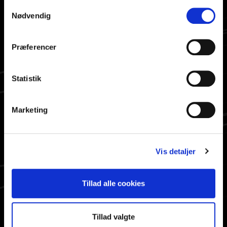
SE OGSÅ
Samtykkevalg
Nødvendig
Åbningstider
Nyhedsbrev
Præferencer
Cookiepolitik
Persondatapolitik
Ophavsret
Statistik
About ABF
Marketing
HURTIG ADGANG
Bestil materiale
Vis detaljer
Info til valgte
Søg på siden
Aktiviteter
Tillad alle cookies
Tillad valgte