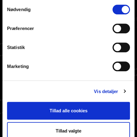
SE OGSÅ
Samtykkevalg
Nødvendig
Åbningstider
Nyhedsbrev
Præferencer
Cookiepolitik
Persondatapolitik
Ophavsret
Statistik
About ABF
Marketing
HURTIG ADGANG
Bestil materiale
Vis detaljer
Info til valgte
Søg på siden
Aktiviteter
Tillad alle cookies
Tillad valgte