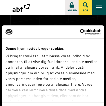
LOG IND
SØG
Denne hjemmeside bruger cookies
KONTAKT
Vi bruger cookies til at tilpasse vores indhold og
annoncer, til at vise dig funktioner til sociale medier
Vester Farimagsgade 1, 8. sal
1606 København V
og til at analysere vores trafik. Vi deler også
oplysninger om din brug af vores hjemmeside med
Tlf:
+45 33 86 28 30
vores partnere inden for sociale medier,
E-mail:
abf@abf-rep.dk
annonceringspartnere og analysepartnere. Vores
CVR-nummer ABF:
51173511
partnere kan kombinere disse data med andre
CVR-nummer ABFnyt:
73403316
oplysninger, du har givet dem, eller som de har
indsamlet fra din brug af deres tjenester.