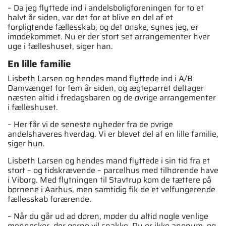
– Da jeg flyttede ind i andelsboligforeningen for to et
halvt år siden, var det for at blive en del af et
forpligtende fællesskab, og det ønske, synes jeg, er
imødekommet. Nu er der stort set arrangementer hver
uge i fælleshuset, siger han.
En lille familie
Lisbeth Larsen og hendes mand flyttede ind i A/B
Damvænget for fem år siden, og ægtepar­ret deltager
næsten altid i fredagsbaren og de øvrige arrangementer
i fælleshuset.
– Her får vi de seneste nyheder fra de øvrige
andelshaveres hverdag. Vi er blevet del af en lille familie,
siger hun.
Lisbeth Larsen og hendes mand flyttede i sin tid fra et
stort – og tidskrævende – parcel­hus med tilhørende have
i Viborg. Med flyt­ningen til Stavtrup kom de tættere på
børnene i Aarhus, men samtidig fik de et velfungeren­de
fællesskab forærende.
– Når du går ud ad døren, møder du altid nogle venlige
mennesker, der gerne vil snakke. Du er ikke anonym, og