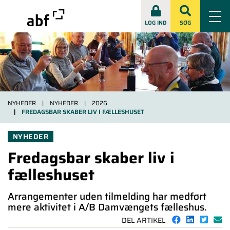
LOG IND
SØG
NYHEDER
NYHEDER
2026
FREDAGSBAR SKABER LIV I FÆLLESHUSET
NYHEDER
Fredagsbar skaber liv i
fælleshuset
Arrangementer uden tilmelding har medført
mere aktivitet i A/B Damvængets fælleshus.
DEL ARTIKEL