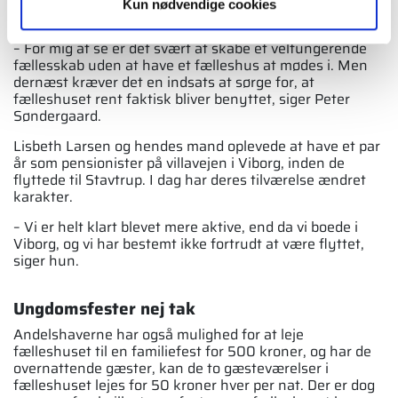
hvis Danmark fx skal spille en afgøren­de fodboldkamp. I
Kun nødvendige cookies
så fald bliver andelshaver­ne alarmeret via SMS-kæden.
– For mig at se er det svært at skabe et velfungerende
fællesskab uden at have et fæl­leshus at mødes i. Men
dernæst kræver det en indsats at sørge for, at
fælleshuset rent faktisk bliver benyttet, siger Peter
Søndergaard.
Lisbeth Larsen og hendes mand oplevede at have et par
år som pensionister på villavejen i Viborg, inden de
flyttede til Stavtrup. I dag har deres tilværelse ændret
karakter.
– Vi er helt klart blevet mere aktive, end da vi boede i
Viborg, og vi har bestemt ikke fortrudt at være flyttet,
siger hun.
Ungdomsfester nej tak
Andelshaverne har også mulighed for at leje
fælleshuset til en familiefest for 500 kroner, og har de
overnattende gæster, kan de to gæste­værelser i
fælleshuset lejes for 50 kroner hver per nat. Der er dog