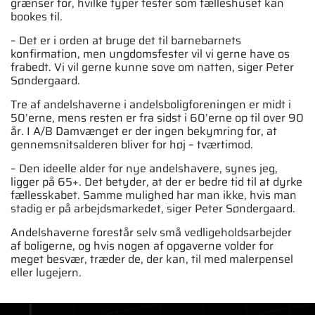
grænser for, hvilke typer fester som fælleshuset kan
bookes til.
– Det er i orden at bruge det til barnebarnets
konfirmation, men ungdomsfester vil vi gerne have os
frabedt. Vi vil gerne kunne sove om natten, siger Peter
Søndergaard.
Tre af andelshaverne i andelsboligforenin­gen er midt i
50’erne, mens resten er fra sidst i 60’erne op til over 90
år. I A/B Damvænget er der ingen bekymring for, at
gennemsnitsalde­ren bliver for høj – tværtimod.
– Den ideelle alder for nye andelshavere, synes jeg,
ligger på 65+. Det betyder, at der er bedre tid til at dyrke
fællesskabet. Samme mulighed har man ikke, hvis man
stadig er på arbejdsmarkedet, siger Peter Søndergaard.
Andelshaverne forestår selv små vedlige­holdsarbejder
af boligerne, og hvis nogen af opgaverne volder for
meget besvær, træder de, der kan, til med malerpensel
eller lugejern.