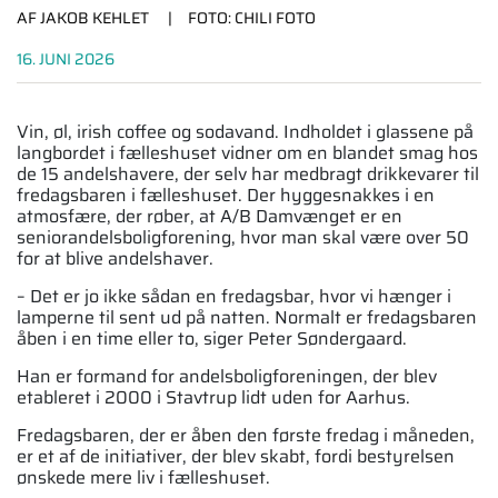
AF JAKOB KEHLET
FOTO: CHILI FOTO
16. JUNI 2026
Vin, øl, irish coffee og sodavand. Ind­holdet i glassene på
langbordet i fælleshu­set vidner om en blandet smag hos
de 15 andelshavere, der selv har medbragt drik­kevarer til
fredagsbaren i fælleshuset. Der hyggesnakkes i en
atmosfære, der røber, at A/B Damvænget er en
seniorandelsbolig­forening, hvor man skal være over 50
for at blive andelshaver.
– Det er jo ikke sådan en fredagsbar, hvor vi hænger i
lamperne til sent ud på natten. Normalt er fredagsbaren
åben i en time eller to, siger Peter Søndergaard.
Han er formand for andelsboligforeningen, der blev
etableret i 2000 i Stavtrup lidt uden for Aarhus.
Fredagsbaren, der er åben den første fredag i måneden,
er et af de initiativer, der blev skabt, fordi bestyrelsen
ønskede mere liv i fælleshuset.