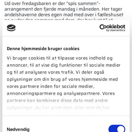
Ud over fredagsbaren er der ”spis sam­men”-
arrangement den fjerde mandag i måne­den. Her tager
andelshaverne deres egen mad med over i fælleshuset
og nyder den sammen med dem, der har lyst til at
deltage. Fælles for fredagsbaren og ”spis sammen” er, at
der ikke er tilmelding til arrangementerne. Man møder
bare op, og det gør cirka 15 af de 25 andelsha­vere hver
gang.
Denne hjemmeside bruger cookies
– Det er ikke alle, der har lyst til at spise sammen med
Vi bruger cookies til at tilpasse vores indhold og
andre, og det er selvfølgelig helt fint. Idéen med
fredagsbaren og ”spis sammen”-arrangementerne er
annoncer, til at vise dig funktioner til sociale medier
netop, at de er uforpligtende, siger Peter Søndergaard.
og til at analysere vores trafik. Vi deler også
oplysninger om din brug af vores hjemmeside med
Det er bestyrelsen, der står bag de forholds­vis nye
initiativer med aktiviteter uden til­melding. Desuden har
vores partnere inden for sociale medier,
andelsboligforeningen et aktivitetsudvalg, der afvikler
annonceringspartnere og analysepartnere. Vores
nogle årligt tilbagevendende aktiviteter med tilmelding,
partnere kan kombinere disse data med andre
fx: bankoaften med spisning, påskefrokost, arbejdsdag,
udflugt i maj, andelsboligfor­eningens fødselsdag i
oplysninger, du har givet dem, eller som de har
august og sankthans-fest. Fast på programmet er
indsamlet fra din brug af deres tjenester.
naturligvis også generalforsamlingen, og en gang om
måneden indkalder bestyrelsen desuden til fællesmøde
Samtykkevalg
i fælleshuset, hvor stort og småt bliver vendt.
Nødvendig