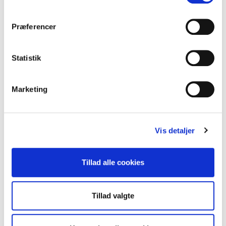
Præferencer
Statistik
Marketing
Fredagsbaren foregår i en rolig atmosfære. "Vi hænger ikke i lamperne",
Vis detaljer
siger formand Peter Søndergaard.
Tillad alle cookies
Tillad valgte
SMS-kæden slår alarm
Dertil kommer de spontane arrangementer, der opstår,